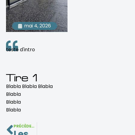
mai 4, 2026
teste d'intro
Tire 1
Blabla Blabla Blabla
Blabla
Blabla
Blabla
Précédent
PRÉCÉDENT
Les avantages des volets roulants