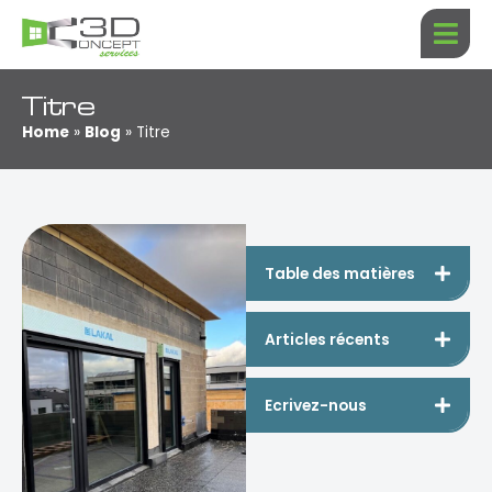
Aller
au
contenu
Titre
Home
»
Blog
»
Titre
Table des matières
Articles récents
Ecrivez-nous